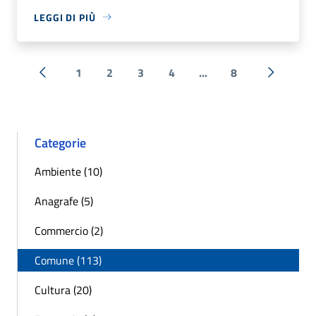
LEGGI DI PIÙ
1
2
3
4
...
8
« Precedente
Successi
Categorie
Ambiente (10)
Anagrafe (5)
Commercio (2)
Comune (113)
Cultura (20)