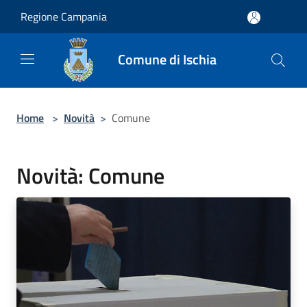
Salta al contenuto principale
Regione Campania
Comune di Ischia
Home
>
Novità
>
Comune
Novità: Comune