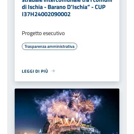
di Ischia - Barano D'Ischia” - CUP
I37H24002090002
Progetto esecutivo
Trasparenza amministrativa
LEGGI DI PIÙ