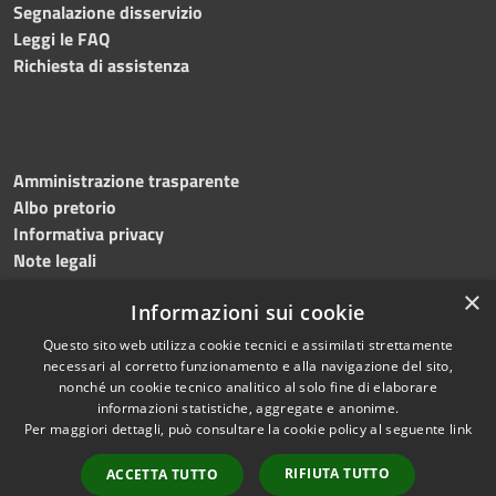
Segnalazione disservizio
Leggi le FAQ
Richiesta di assistenza
Amministrazione trasparente
Albo pretorio
Informativa privacy
Note legali
Dichiarazione di accessibilità
×
Informazioni sui cookie
Obiettivi accessibilità 2026
Questo sito web utilizza cookie tecnici e assimilati strettamente
necessari al corretto funzionamento e alla navigazione del sito,
nonché un cookie tecnico analitico al solo fine di elaborare
informazioni statistiche, aggregate e anonime.
RSS
Copyright © 2026 • Comune di
Per maggiori dettagli, può consultare la cookie policy al seguente
link
Accessibilità
Ischia • Powered by
Privacy
Municipium
Accesso
•
RIFIUTA TUTTO
ACCETTA TUTTO