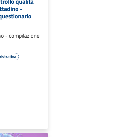
trollo qualità
ittadino -
questionario
ino - compilazione
istrativa