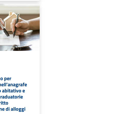
co per
nell’anagrafe
 abitativo e
 graduatorie
ritto
ne di alloggi