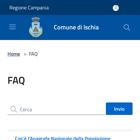
Salta al contenuto principale
Regione Campania
Comune di Ischia
Home
>
FAQ
FAQ
Cerca nel sito
Invio
Cos'è l’Anagrafe Nazionale della Popolazione