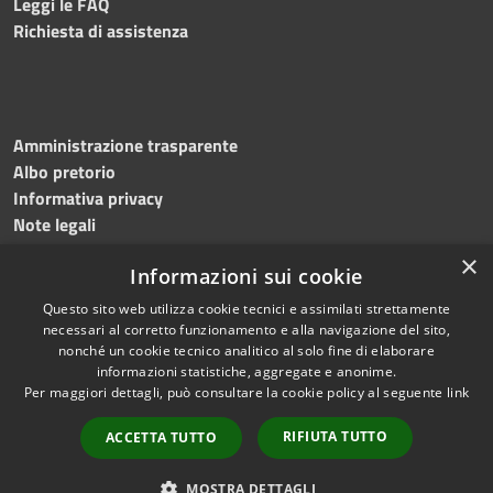
Leggi le FAQ
Richiesta di assistenza
Amministrazione trasparente
Albo pretorio
Informativa privacy
Note legali
Dichiarazione di accessibilità
×
Informazioni sui cookie
Obiettivi accessibilità 2026
Questo sito web utilizza cookie tecnici e assimilati strettamente
necessari al corretto funzionamento e alla navigazione del sito,
nonché un cookie tecnico analitico al solo fine di elaborare
informazioni statistiche, aggregate e anonime.
RSS
Copyright © 2026 • Comune di
Per maggiori dettagli, può consultare la cookie policy al seguente
link
Accessibilità
Ischia • Powered by
Privacy
Municipium
Accesso
•
RIFIUTA TUTTO
ACCETTA TUTTO
Cookie
redazione
Mappa del sito
MOSTRA DETTAGLI