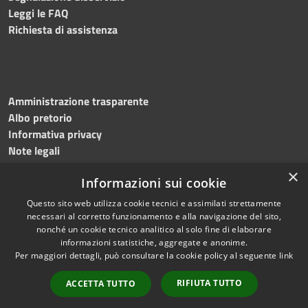
Leggi le FAQ
Richiesta di assistenza
Amministrazione trasparente
Albo pretorio
Informativa privacy
Note legali
Dichiarazione di accessibilità
×
Informazioni sui cookie
Obiettivi accessibilità 2026
Questo sito web utilizza cookie tecnici e assimilati strettamente
necessari al corretto funzionamento e alla navigazione del sito,
nonché un cookie tecnico analitico al solo fine di elaborare
informazioni statistiche, aggregate e anonime.
RSS
Copyright © 2026 • Comune di
Per maggiori dettagli, può consultare la cookie policy al seguente
link
Accessibilità
Ischia • Powered by
Privacy
Municipium
Accesso
•
RIFIUTA TUTTO
ACCETTA TUTTO
Cookie
redazione