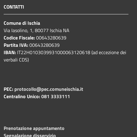
CONTATTI
Comune di Ischia
Via Iasolino, 1, 80077 Ischia NA
Codice Fiscale:
00643280639
Partita IVA:
00643280639
IBAN:
IT22H0103039931000063120618 (ad eccezione dei
verbali CDS)
PEC:
protocollo@pec.comuneischia.it
Centralino Unico:
081 3333111
Prenotazione appuntamento
Segnalazione disservizio