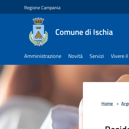
Salta al contenuto principale
Regione Campania
Comune di Ischia
Amministrazione
Novità
Servizi
Vivere 
Home
>
Arg