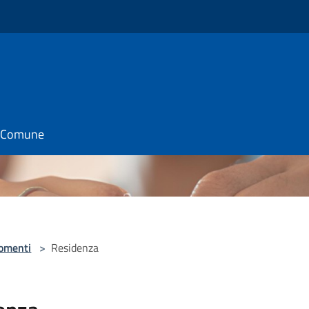
il Comune
omenti
>
Residenza