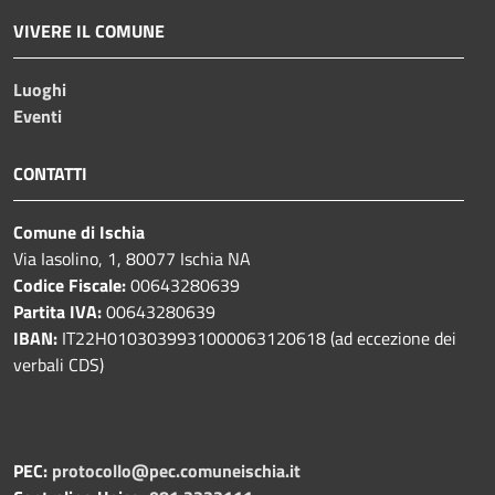
VIVERE IL COMUNE
Luoghi
Eventi
CONTATTI
Comune di Ischia
Via Iasolino, 1, 80077 Ischia NA
Codice Fiscale:
00643280639
Partita IVA:
00643280639
IBAN:
IT22H0103039931000063120618 (ad eccezione dei
verbali CDS)
PEC:
protocollo@pec.comuneischia.it