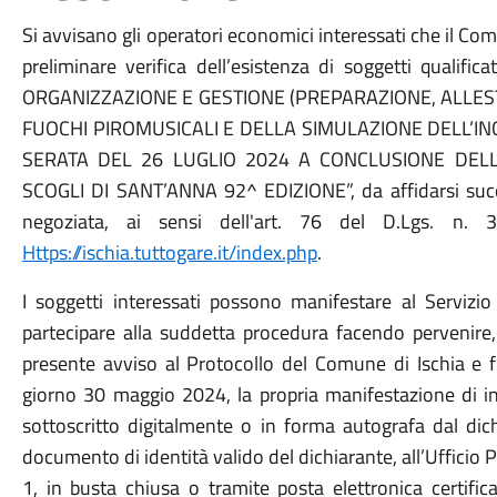
Si avvisano gli operatori economici interessati che il Co
preliminare verifica dell’esistenza di soggetti qualifica
ORGANIZZAZIONE E GESTIONE (PREPARAZIONE, ALLES
FUOCHI PIROMUSICALI E DELLA SIMULAZIONE DELL’I
SERATA DEL 26 LUGLIO 2024 A CONCLUSIONE DELL
SCOGLI DI SANT’ANNA 92^ EDIZIONE”, da affidarsi suc
negoziata, ai sensi dell'art. 76 del D.Lgs. n. 3
Https://ischia.tuttogare.it/index.php
.
I soggetti interessati possono manifestare al Servizio
partecipare alla suddetta procedura facendo pervenire,
presente avviso al Protocollo del Comune di Ischia e 
giorno 30 maggio 2024, la propria manifestazione di in
sottoscritto digitalmente o in forma autografa dal dic
documento di identità valido del dichiarante, all’Ufficio P
1, in busta chiusa o tramite posta elettronica certific