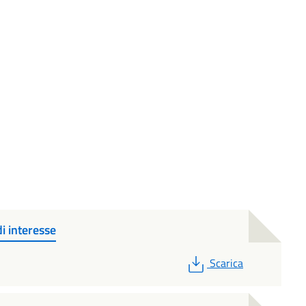
i interesse
PDF
Scarica