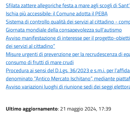
Sfilata zattere allegoriche festa a mare agli scogli di S
Ischia più accessibile: il Comune adotta il PEBA
Sistema di controllo qualità dei servizi al cittadino - co
Giornata mondiale della consapevolezza sull'autismo
Avviso manifestazione di interesse per il progetto-obiet
dei servizi al cittadino”
Misure urgenti di prevenzione per la recrudescenza di ep
consumo di frutti di mare crudi
Procedura ai sensi del D.Lgs. 36/2023 e s.m.i. per l’affi
denominato “Antico Mercato Ischitano”, mediante piatta
Avviso variazioni luoghi di riunione sedi dei seggi eletto
Ultimo aggiornamento
: 21 maggio 2024, 17:39