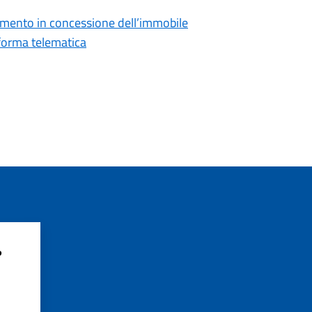
damento in concessione dell’immobile
forma telematica
?