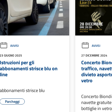
AVVISI
AVVISI
23 GIUGNO 2025
27 DICEMBRE 2024
Istruzioni per gli
Concerto Bion
abbonamenti strisce blu on
traffico, navet
line
divieto asporto
vetro
abbonamenti strisce blu
Concerto Biondi:
Parcheggi
navette gratuite
bottiglie in vetr