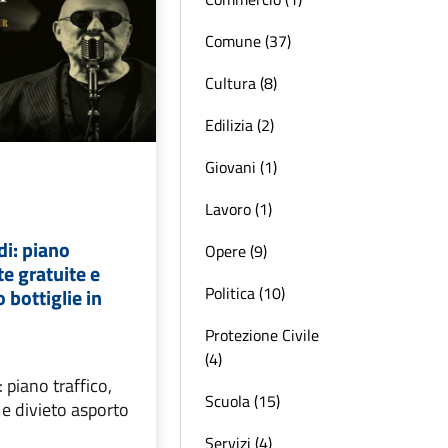
Comune (37)
Cultura (8)
Edilizia (2)
Giovani (1)
Lavoro (1)
di: piano
Opere (9)
te gratuite e
Politica (10)
 bottiglie in
Protezione Civile
(4)
 piano traffico,
Scuola (15)
 e divieto asporto
o
Servizi (4)