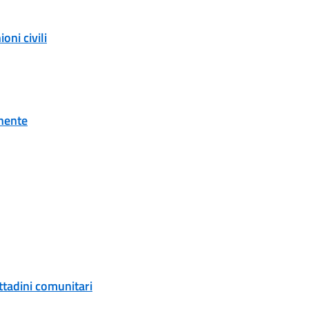
ni civili
onente
ittadini comunitari