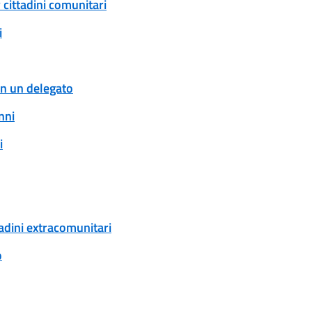
 cittadini comunitari
i
con un delegato
nni
i
tadini extracomunitari
o