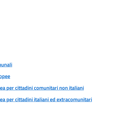
munali
ropee
a per cittadini comunitari non italiani
 per cittadini italiani ed extracomunitari