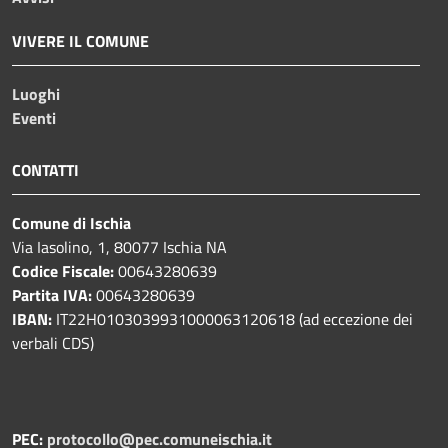
VIVERE IL COMUNE
Luoghi
Eventi
CONTATTI
Comune di Ischia
Via Iasolino, 1, 80077 Ischia NA
Codice Fiscale:
00643280639
Partita IVA:
00643280639
IBAN:
IT22H0103039931000063120618 (ad eccezione dei
verbali CDS)
PEC:
protocollo@pec.comuneischia.it