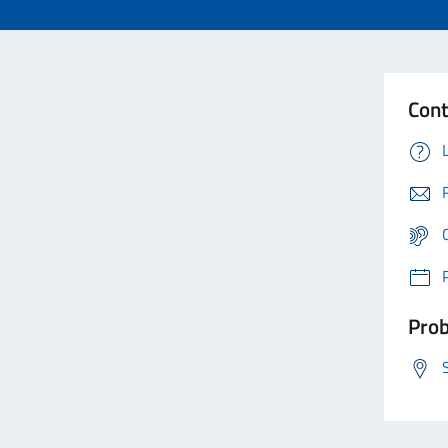
Cont
Prob