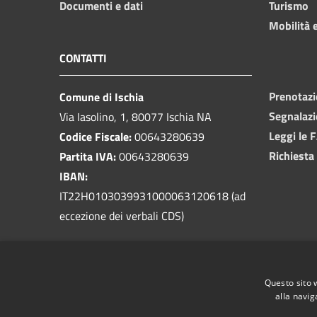
Documenti e dati
Turismo
Mobilità e
CONTATTI
Prenotaz
Comune di Ischia
Segnalazi
Via Iasolino, 1, 80077 Ischia NA
Leggi le 
Codice Fiscale:
00643280639
Richiesta
Partita IVA:
00643280639
IBAN:
IT22H0103039931000063120618 (ad
eccezione dei verbali CDS)
PEC:
protocollo@pec.comuneischia.it
Questo sito 
Centralino Unico:
081 3333111
alla navig