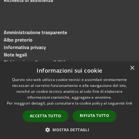
Amministrazione trasparente
Albo pretorio
Informativa privacy
Note legali
Dichiarazione di accessibilità
×
Obiettivi accessibilità 2026
Informazioni sui cookie
Questo sito web utilizza cookie tecnici e assimilati strettamente
necessari al corretto funzionamento e alla navigazione del sito,
nonché un cookie tecnico analitico al solo fine di elaborare
informazioni statistiche, aggregate e anonime.
RSS
Copyright © 2026 • Comune di
Per maggiori dettagli, può consultare la cookie policy al seguente
link
Accessibilità
Ischia • Powered by
Privacy
Municipium
Accesso
•
RIFIUTA TUTTO
ACCETTA TUTTO
Cookie
redazione
Mappa del sito
MOSTRA DETTAGLI