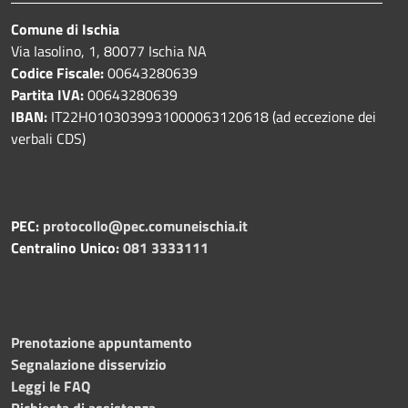
Comune di Ischia
Via Iasolino, 1, 80077 Ischia NA
Codice Fiscale:
00643280639
Partita IVA:
00643280639
IBAN:
IT22H0103039931000063120618 (ad eccezione dei
verbali CDS)
PEC:
protocollo@pec.comuneischia.it
Centralino Unico:
081 3333111
Prenotazione appuntamento
Segnalazione disservizio
Leggi le FAQ
Richiesta di assistenza