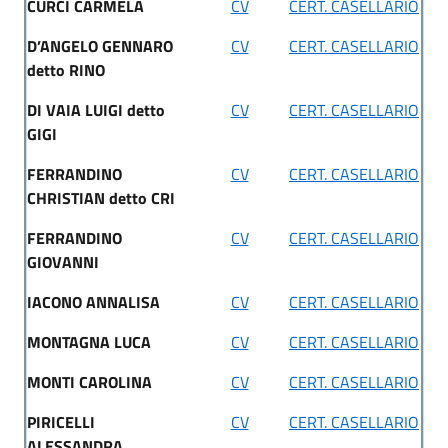
CURCI CARMELA
CV
CERT. CASELLARIO
D’ANGELO GENNARO
CV
CERT. CASELLARIO
detto RINO
DI VAIA LUIGI detto
CV
CERT. CASELLARIO
GIGI
FERRANDINO
CV
CERT. CASELLARIO
CHRISTIAN detto CRI
FERRANDINO
CV
CERT. CASELLARIO
GIOVANNI
IACONO ANNALISA
CV
CERT. CASELLARIO
MONTAGNA LUCA
CV
CERT. CASELLARIO
MONTI CAROLINA
CV
CERT. CASELLARIO
PIRICELLI
CV
CERT. CASELLARIO
ALESSANDRA