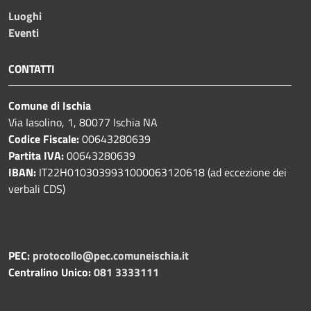
Luoghi
Eventi
CONTATTI
Comune di Ischia
Via Iasolino, 1, 80077 Ischia NA
Codice Fiscale:
00643280639
Partita IVA:
00643280639
IBAN:
IT22H0103039931000063120618 (ad eccezione dei
verbali CDS)
PEC:
protocollo@pec.comuneischia.it
Centralino Unico:
081 3333111