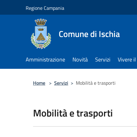
Salta al contenuto principale
Regione Campania
Comune di Ischia
Amministrazione
Novità
Servizi
Vivere 
Home
>
Servizi
>
Mobilità e trasporti
Mobilità e trasporti