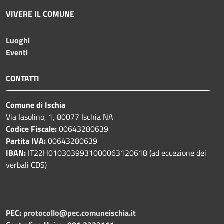
VIVERE IL COMUNE
Luoghi
Eventi
CONTATTI
Comune di Ischia
Via Iasolino, 1, 80077 Ischia NA
Codice Fiscale:
00643280639
Partita IVA:
00643280639
IBAN:
IT22H0103039931000063120618 (ad eccezione dei
verbali CDS)
PEC:
protocollo@pec.comuneischia.it