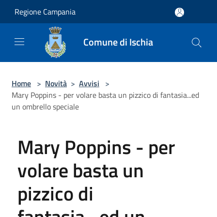
Salta al contenuto principale
Regione Campania
Comune di Ischia
Home
>
Novità
>
Avvisi
>
Mary Poppins - per volare basta un pizzico di fantasia...ed
un ombrello speciale
Mary Poppins - per
volare basta un
pizzico di
fantasia...ed un