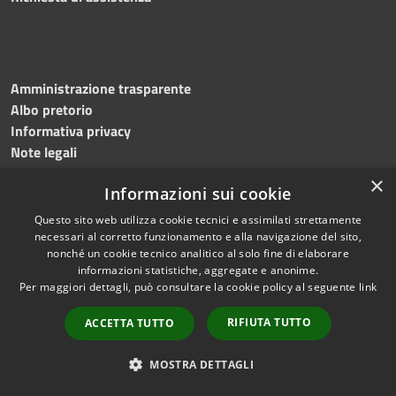
Amministrazione trasparente
Albo pretorio
Informativa privacy
Note legali
Dichiarazione di accessibilità
×
Informazioni sui cookie
Obiettivi accessibilità 2026
Questo sito web utilizza cookie tecnici e assimilati strettamente
necessari al corretto funzionamento e alla navigazione del sito,
nonché un cookie tecnico analitico al solo fine di elaborare
informazioni statistiche, aggregate e anonime.
RSS
Copyright © 2026 • Comune di
Per maggiori dettagli, può consultare la cookie policy al seguente
link
Accessibilità
Ischia • Powered by
Privacy
Municipium
Accesso
•
RIFIUTA TUTTO
ACCETTA TUTTO
Cookie
redazione
Mappa del sito
MOSTRA DETTAGLI