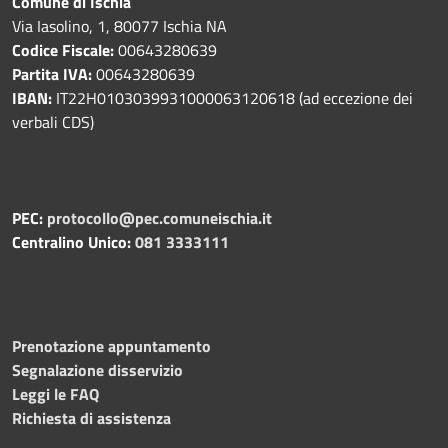
Comune di Ischia
Via Iasolino, 1, 80077 Ischia NA
Codice Fiscale:
00643280639
Partita IVA:
00643280639
IBAN:
IT22H0103039931000063120618 (ad eccezione dei
verbali CDS)
PEC:
protocollo@pec.comuneischia.it
Centralino Unico:
081 3333111
Prenotazione appuntamento
Segnalazione disservizio
Leggi le FAQ
Richiesta di assistenza