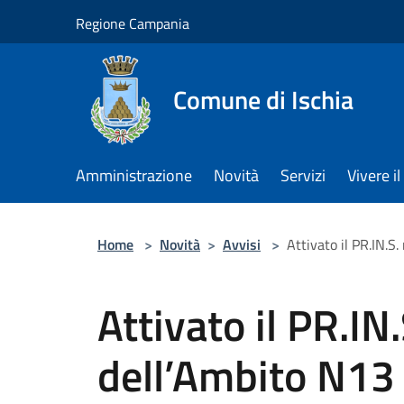
Salta al contenuto principale
Regione Campania
Comune di Ischia
Amministrazione
Novità
Servizi
Vivere 
Home
>
Novità
>
Avvisi
>
Attivato il PR.IN.S
Attivato il PR.IN
dell’Ambito N13