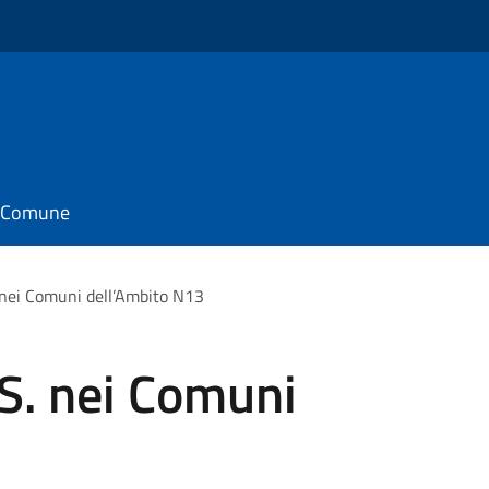
il Comune
. nei Comuni dell’Ambito N13
.S. nei Comuni