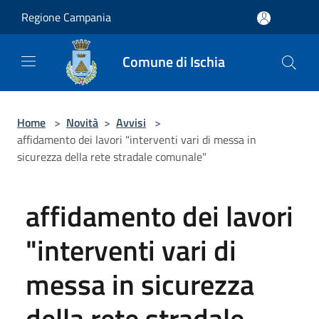
Salta al contenuto principale
Regione Campania
Comune di Ischia
Home
>
Novità
>
Avvisi
>
affidamento dei lavori "interventi vari di messa in
sicurezza della rete stradale comunale"
affidamento dei lavori
"interventi vari di
messa in sicurezza
della rete stradale