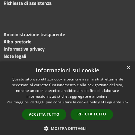
Richiesta di assistenza
Amministrazione trasparente
Albo pretorio
Informativa privacy
Note legali
Dichiarazione di accessibilità
×
Informazioni sui cookie
Obiettivi accessibilità 2026
Questo sito web utilizza cookie tecnici e assimilati strettamente
necessari al corretto funzionamento e alla navigazione del sito,
nonché un cookie tecnico analitico al solo fine di elaborare
informazioni statistiche, aggregate e anonime.
RSS
Copyright © 2026 • Comune di
Per maggiori dettagli, può consultare la cookie policy al seguente
link
Accessibilità
Ischia • Powered by
Privacy
Municipium
Accesso
•
RIFIUTA TUTTO
ACCETTA TUTTO
Cookie
redazione
Mappa del sito
MOSTRA DETTAGLI