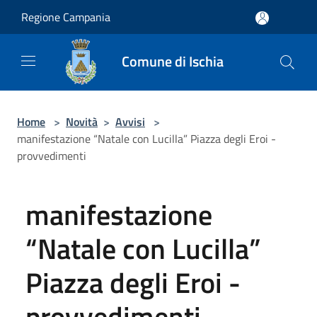
Salta al contenuto principale
Regione Campania
Comune di Ischia
Home
>
Novità
>
Avvisi
>
manifestazione “Natale con Lucilla” Piazza degli Eroi -
provvedimenti
manifestazione
“Natale con Lucilla”
Piazza degli Eroi -
provvedimenti