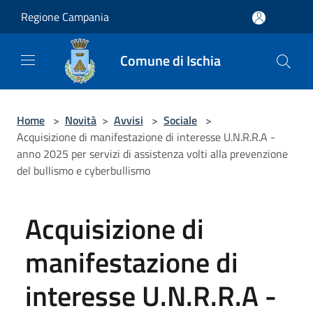
Salta al contenuto principale
Regione Campania
Comune di Ischia
Home
>
Novità
>
Avvisi
>
Sociale
>
Acquisizione di manifestazione di interesse U.N.R.R.A -
anno 2025 per servizi di assistenza volti alla prevenzione
del bullismo e cyberbullismo
Acquisizione di
manifestazione di
interesse U.N.R.R.A -