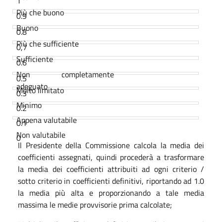
1
Più che buono
0.9
Buono
0.8
Più che sufficiente
0,7
Sufficiente
0.6
Non completamente
0.5
adeguato
Molto limitato
0.3
Minimo
0.2
Appena valutabile
0.1
Non valutabile
0
Il Presidente della Commissione calcola la media dei
coefficienti assegnati, quindi procederà a trasformare
la media dei coefficienti attribuiti ad ogni criterio /
sotto criterio in coefficienti definitivi, riportando ad 1.0
la media più alta e proporzionando a tale media
massima le medie provvisorie prima calcolate;