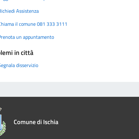
Richiedi Assistenza
Chiama il comune 081 333 3111
Prenota un appuntamento
lemi in città
Segnala disservizio
Comune di Ischia