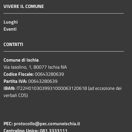
VIVERE IL COMUNE
Luoghi
Eventi
CONTATTI
Comune di Ischia
Via Iasolino, 1, 80077 Ischia NA
Codice Fiscale:
00643280639
Partita IVA:
00643280639
IBAN:
IT22H0103039931000063120618 (ad eccezione dei
verbali CDS)
PEC:
protocollo@pec.comuneischia.it
Centralino Unico:
081 3333111