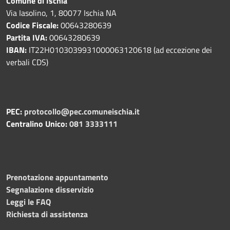
Comune di Ischia
Via Iasolino, 1, 80077 Ischia NA
Codice Fiscale:
00643280639
Partita IVA:
00643280639
IBAN:
IT22H0103039931000063120618 (ad eccezione dei
verbali CDS)
PEC:
protocollo@pec.comuneischia.it
Centralino Unico:
081 3333111
Prenotazione appuntamento
Segnalazione disservizio
Leggi le FAQ
Richiesta di assistenza